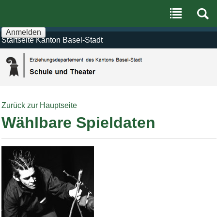
Benutzerspezifische
Direkt
Werkzeuge
zum
Inhalt
|
Anmelden
Direkt
Startseite Kanton Basel-Stadt
zur
Navigation
Zurück zur Hauptseite
Wählbare Spieldaten