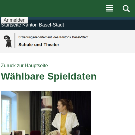
Benutzerspezifische
Direkt
Werkzeuge
zum
Inhalt
|
Anmelden
Direkt
Startseite Kanton Basel-Stadt
zur
Navigation
Zurück zur Hauptseite
Wählbare Spieldaten