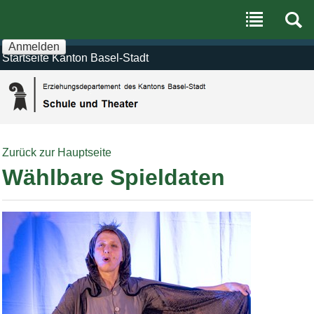
Benutzerspezifische
Direkt
Werkzeuge
zum
Inhalt
|
Anmelden
Direkt
Startseite Kanton Basel-Stadt
zur
Navigation
Zurück zur Hauptseite
Wählbare Spieldaten