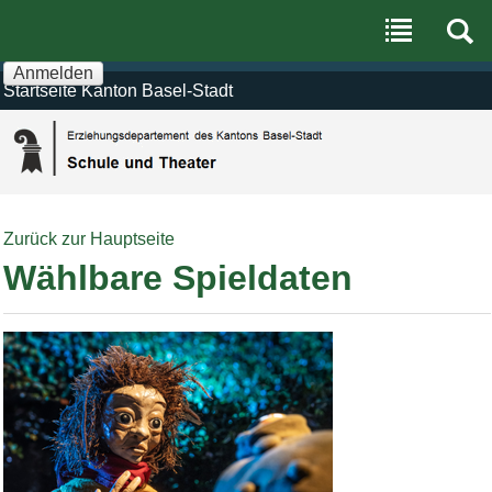
Benutzerspezifische
Direkt
Werkzeuge
zum
Inhalt
|
Anmelden
Direkt
Startseite Kanton Basel-Stadt
zur
Navigation
Zurück zur Hauptseite
Wählbare Spieldaten