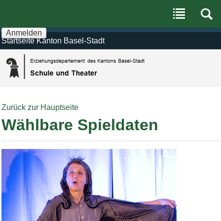
Benutzerspezifische
Direkt
Werkzeuge
zum
Inhalt
|
Anmelden
Direkt
Startseite Kanton Basel-Stadt
zur
Navigation
Zurück zur Hauptseite
Wählbare Spieldaten