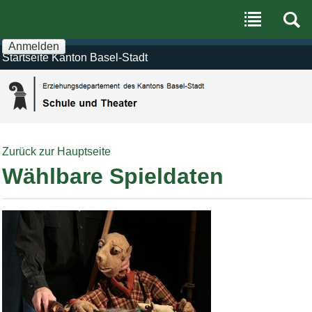
Benutzerspezifische
Direkt
Werkzeuge
zum
Inhalt
|
Anmelden
Direkt
Startseite Kanton Basel-Stadt
zur
Navigation
Zurück zur Hauptseite
Wählbare Spieldaten